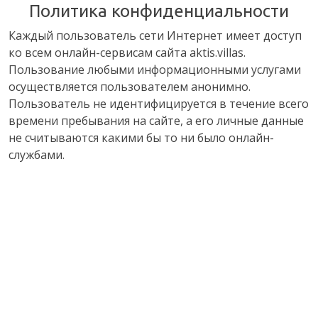
Политика конфиденциальности
Каждый пользователь сети Интернет имеет доступ
ко всем онлайн-сервисам сайта aktis.villas.
Пользование любыми информационными услугами
осуществляется пользователем анонимно.
Пользователь не идентифицируется в течение всего
времени пребывания на сайте, а его личные данные
не считываются какими бы то ни было онлайн-
службами.
При работе сайта используется только
идентификатор пользователя (файлы cookie), что
необходимо для отслеживания информации о
характеристиках использования страниц сайта,
включая сервер, через который пользователь
заходит на сайт, а также используемый браузер
(Google Chrome, Internet Explorer и т.д.). Кроме того,
нам важно знать, каким образом пользователь